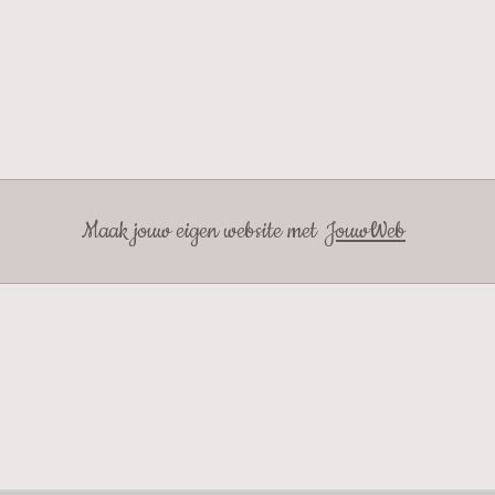
Maak jouw eigen website met
JouwWeb