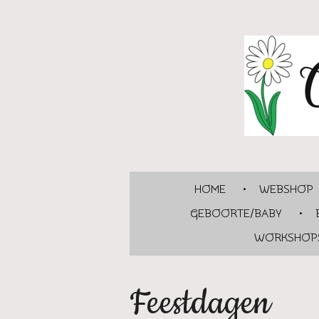
Ga
direct
naar
de
hoofdinhoud
HOME
WEBSHOP
GEBOORTE/BABY
WORKSHOPS
Feestdagen